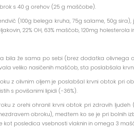
brok s 40 g orehov (25 g maščobe).
endvič (100g belega kruha, 75g salame, 50g sira), 
ljakovin, 22% OH, 63% maščob, 120mg holesterola in 1
a bila že sama po sebi (brez dodatka olivnega ol
ala veliko nasičenih maščob, sta poslabšala krvni
ku z olivnim oljem je poslabšal krvni obtok pri ob
istih s povišanimi lipidi (-36%).
ku z orehi ohranil krvni obtok pri zdravih ljudeh (o
r nezdravem obroku), medtem ko se je pri bolnih izb
eje kot posledica vsebnosti vlaknin in omega 3 maš