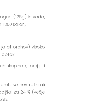
jogurt (125g) in vodo,
.200 kalorij.
ja ali orehov) visoko
 obtok.
eh skupinah, torej pri
rehi so nevtralizirali
oljšal za 24 % (večje
čob.