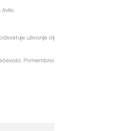
ivilo.
odsvetuje uživanje olj
 povečevala. Pomembno