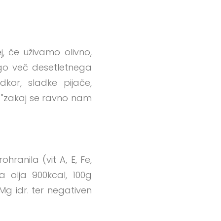
j, če uživamo olivno,
ago več desetletnega
kor, sladke pijače,
ti "zakaj se ravno nam
ranila (vit A, E, Fe,
 olja 900kcal, 100g
Mg idr. ter negativen