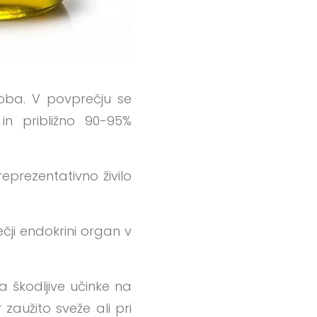
ščoba. V povprečju se
 in približno 90-95%
eprezentativno živilo
ečji endokrini organ v
a škodljive učinke na
 zaužito sveže ali pri