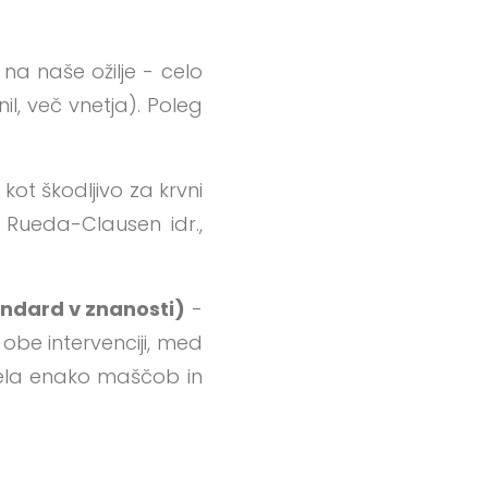
 na naše ožilje - celo
il, več vnetja). Poleg
 kot škodljivo za krvni
 Rueda-Clausen idr.,
andard v znanosti)
-
o obe intervenciji, med
mela enako maščob in