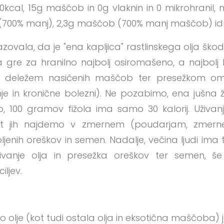
kcal, 15g maščob in 0g vlaknin in 0 mikrohranil,
l (700% manj), 2,3g maščob (700% manj maščob) idr
kazovala, da je "ena kapljica" rastlinskega olja škod
a gre za hranilno najbolj osiromašeno, a najbolj ka
m deležem nasičenih maščob ter presežkom om
je in kronične bolezni). Ne pozabimo, ena jušna ž
vo, 100 gramov fižola ima samo 30 kalorij. Uživan
i kot jih najdemo v zmernem (poudarjam, zmern
ljenih oreškov in semen. Nadalje, večina ljudi ima 
uživanje olja in presežka oreškov ter semen, 
iljev.
no olje (kot tudi ostala olja in eksotična maščoba) j