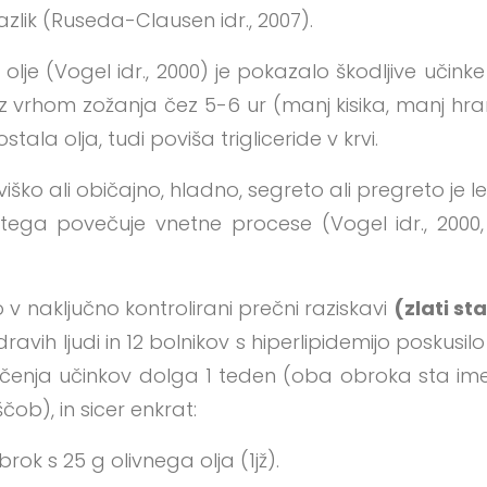
razlik (Ruseda-Clausen idr., 2007).
 olje (Vogel idr., 2000) je pokazalo škodljive učinke
r z vrhom zožanja čez 5-6 ur (manj kisika, manj hran
stala olja, tudi poviša trigliceride v krvi.
viško ali običajno, hladno, segreto ali pregreto je le
g tega povečuje vnetne procese (Vogel idr., 2000,
o v naključno kontrolirani prečni raziskavi
(zlati st
ravih ljudi in 12 bolnikov s hiperlipidemijo poskusil
čiščenja učinkov dolga 1 teden (oba obroka sta i
ob), in sicer enkrat:
ok s 25 g olivnega olja (1jž).