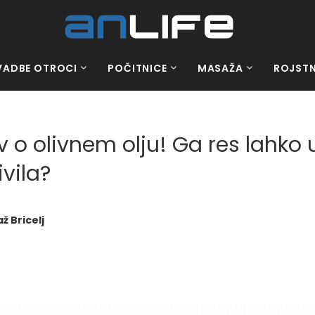
VADBE OTROCI
POČITNICE
MASAŽA
ROJSTN
v o olivnem olju! Ga res lahk
vila?
ž Bricelj