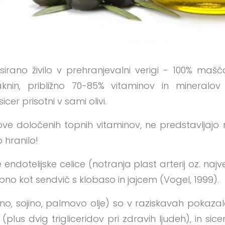
esirano živilo v prehranjevalni verigi - 100% ma
knin, približno 70-85% vitaminov in mineralov
icer prisotni v sami olivi.
ve določenih topnih vitaminov, ne predstavljajo r
o hranilo!
 endotelijske celice (notranja plast arterij oz. najv
o kot sendvič s klobaso in jajcem (Vogel, 1999).
ivno, sojino, palmovo olje) so v raziskavah pokazal
(plus dvig trigliceridov pri zdravih ljudeh), in sicer