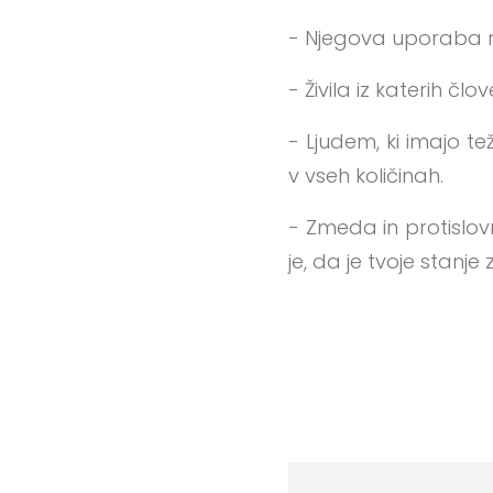
- Njegova uporaba na
- Živila iz katerih č
- Ljudem, ki imajo te
v vseh količinah.
- Zmeda in protislov
je, da je tvoje stanje