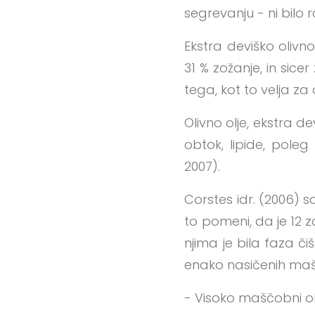
segrevanju - ni bilo 
Ekstra deviško olivno
31 % zožanje, in sice
tega, kot to velja za o
Olivno olje, ekstra de
obtok, lipide, pole
2007).
Corstes idr. (2006) s
to pomeni, da je 12 zd
njima je bila faza 
enako nasičenih mašč
- Visoko maščobni obr