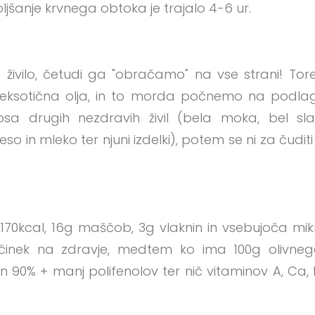
oljšanje krvnega obtoka je trajalo 4-6 ur.
o živilo, četudi ga "obračamo" na vse strani! Tore
a eksotična olja, in to morda počnemo na podl
a drugih nezdravih živil (bela moka, bel slad
meso in mleko ter njuni izdelki), potem se ni za čudi
70kcal, 16g maščob, 3g vlaknin in vsebujoča mikroh
učinek na zdravje, medtem ko ima 100g olivnega
n 90% + manj polifenolov ter nič vitaminov A, Ca, 