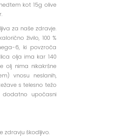
 medtem kot 15g olive
.
ljiva za naše zdravje.
lorično živilo, 100 %
ega-6, ki povzroča
lica olja ima kar 140
je olj nima nikakršne
em) vnosu neslanih,
težave s telesno težo
še dodatno upočasni
e zdravju škodljivo.