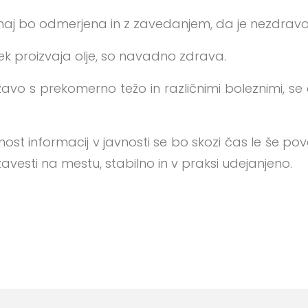
j bo odmerjena in z zavedanjem, da je nezdravo ž
lovek proizvaja olje, so navadno zdrava.
žavo s prekomerno težo in različnimi boleznimi, se 
nost informacij v javnosti se bo skozi čas le še
 zavesti na mestu, stabilno in v praksi udejanjeno.