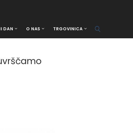
I DAN
O NAS
TRGOVINICA
o uvrščamo