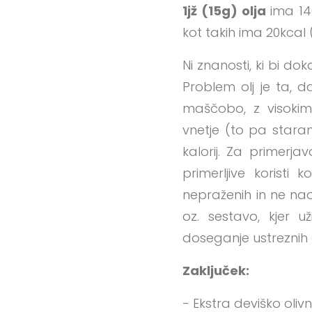
1jž (15g) olja
ima 140
kot takih ima 20kca
Ni znanosti, ki bi do
Problem olj je ta, d
maščobo, z visoki
vnetje (to pa staran
kalorij. Za primerja
primerljive korist
nepraženih in ne nao
oz. sestavo, kjer 
doseganje ustreznih c
Zaključek:
- Ekstra deviško oliv