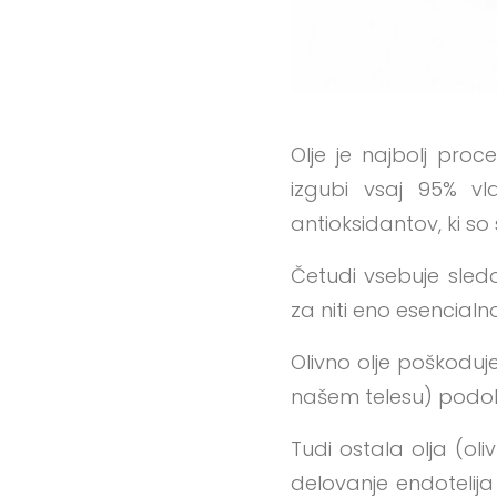
Olje je najbolj proc
izgubi vsaj 95% vla
antioksidantov, ki so s
Četudi vsebuje sledo
za niti eno esencialn
Olivno olje poškoduje
našem telesu) podobn
Tudi ostala olja (ol
delovanje endotelija 