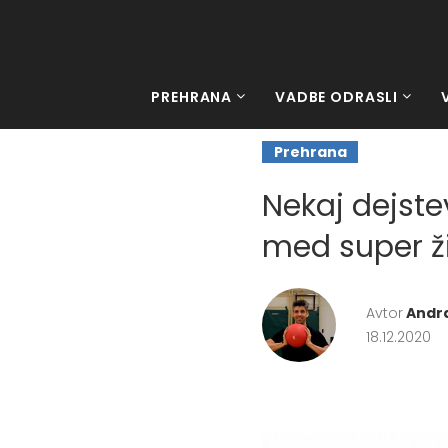
PREHRANA
VADBE ODRASLI
Prehrana
Nekaj dejste
med super ži
Avtor
Andra
18.12.2020