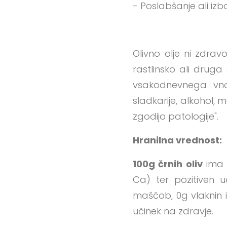
- Poslabšanje ali izb
Olivno olje ni zdrav
rastlinsko ali drug
vsakodnevnega vnos
sladkarije, alkohol, 
zgodijo patologije".
Hranilna vrednost:
100g črnih oliv
ima 1
Ca) ter pozitiven 
maščob, 0g vlaknin i
učinek na zdravje.