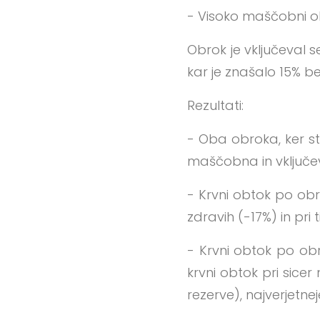
- Visoko maščobni o
Obrok je vključeval s
kar je znašalo 15% be
Rezultati:
- Oba obroka, ker st
maščobna in vključev
- Krvni obtok po obro
zdravih (-17%) in pri t
- Krvni obtok po obro
krvni obtok pri sice
rezerve), najverjetn