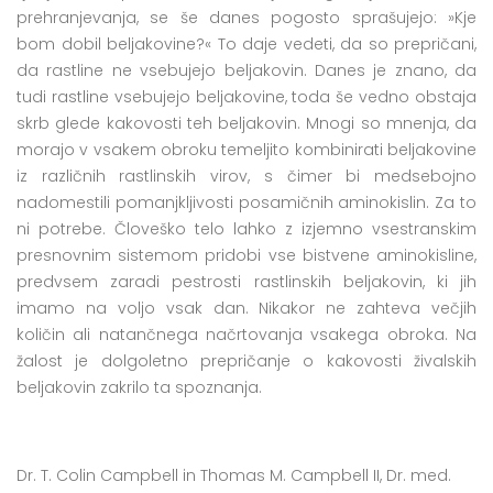
prehranjevanja, se še danes pogosto sprašujejo: »Kje
bom dobil beljakovine?« To daje vedeti, da so prepričani,
da rastline ne vsebujejo beljakovin. Danes je znano, da
tudi rastline vsebujejo beljakovine, toda še vedno obstaja
skrb glede kakovosti teh beljakovin. Mnogi so mnenja, da
morajo v vsakem obroku temeljito kombinirati beljakovine
iz različnih rastlinskih virov, s čimer bi medsebojno
nadomestili pomanjkljivosti posamičnih aminokislin. Za to
ni potrebe. Človeško telo lahko z izjemno vsestranskim
presnovnim sistemom pridobi vse bistvene aminokisline,
predvsem zaradi pestrosti rastlinskih beljakovin, ki jih
imamo na voljo vsak dan. Nikakor ne zahteva večjih
količin ali natančnega načrtovanja vsakega obroka. Na
žalost je dolgoletno prepričanje o kakovosti živalskih
beljakovin zakrilo ta spoznanja.
Dr. T. Colin Campbell in Thomas M. Campbell II, Dr. med.