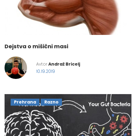
Dejstva o mišični masi
Avtor
Andraž Bricelj
10.19.2019
Prehrana
Razno