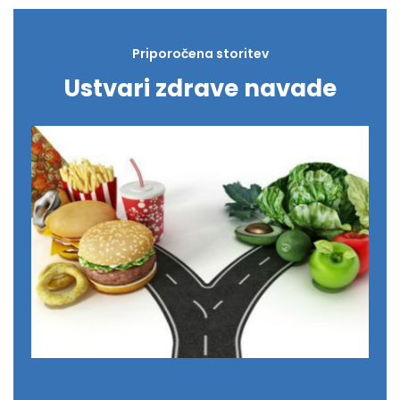
Priporočena storitev
Ustvari zdrave navade