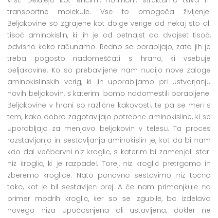
transportne molekule. Vse to omogoča življenje.
Beljakovine so zgrajene kot dolge verige od nekaj sto ali
tisoč aminokislin, ki jih je od petnajst do dvajset tisoč,
odvisno kako računamo. Redno se porabljajo, zato jih je
treba pogosto nadomeščati s hrano, ki vsebuje
beljakovine. Ko so prebavljene nam nudijo nove zaloge
aminokislinskih verig, ki jih uporabljamo pri ustvarjanju
novih beljakovin, s katerimi bomo nadomestili porabljene.
Beljakovine v hrani so različne kakovosti, te pa se meri s
tem, kako dobro zagotavljajo potrebne aminokisline, ki se
uporabljajo za menjavo beljakovin v telesu. Ta proces
razstavljanja in sestavljanja aminokislin je, kot da bi nam
kdo dal večbarvni niz kroglic, s katerim bi zamenjali stari
niz kroglic, ki je razpadel. Torej, niz kroglic pretrgamo in
zberemo kroglice. Nato ponovno sestavimo niz točno
tako, kot je bil sestavljen prej. A če nam primanjkuje na
primer modrih kroglic, ker so se izgubile, bo izdelava
novega niza upočasnjena ali ustavljena, dokler ne