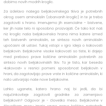
dobimo novih modrih kroglic.
Za izdelavo našega beljakovinskega tkiva je potrebnih
okrog osem aminokislin (obarvanih kroglic) in te je treba
zagotoviti s hrano. Imenujemo jih esencialne – bistvene,
ker jih naše telo ni sposobno proizvajati. Če tako kot naš
niz kroglic naša beljakovinska hrana nima katere izmed
teh bistvenih aminokislin, se sinteza novih aminokislin
upočasni ali ustavi. Tukaj vstopi v igro ideja o kakovosti
beljakovin. Beljakovine visoke kakovosti so tiste, ki dajejo
med prebavo prave količine aminokislin potrebnih za
sintezo novih beljakovinskih tkiv. To je tisto, kar beseda
»kakovost« v resnici pomeni: sposobnost beljakovin v
hrani, da zagotavljajo prave vrste in količine aminokislin, ki
nato ustvarjajo naše nove beljakovine.
Lahko uganete, katero hrano naj bi jedli, da bi
najučinkoviteje zagotovili gradnike za zamenjavo
beljakovin? Odgovor je - človeško meso. Beljakovine v
človeškem mesu imajo ravno prave količine potrebnih