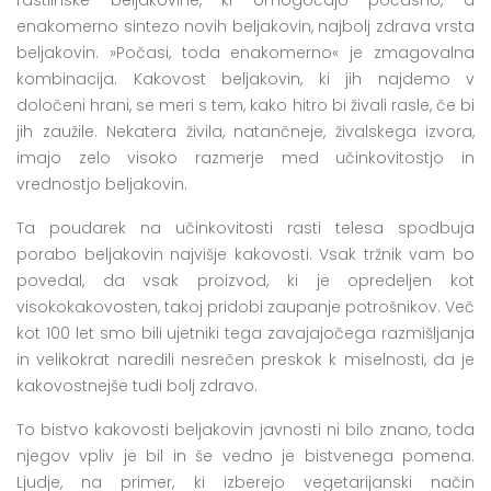
enakomerno sintezo novih beljakovin, najbolj zdrava vrsta
beljakovin. »Počasi, toda enakomerno« je zmagovalna
kombinacija. Kakovost beljakovin, ki jih najdemo v
določeni hrani, se meri s tem, kako hitro bi živali rasle, če bi
jih zaužile. Nekatera živila, natančneje, živalskega izvora,
imajo zelo visoko razmerje med učinkovitostjo in
vrednostjo beljakovin.
Ta poudarek na učinkovitosti rasti telesa spodbuja
porabo beljakovin najvišje kakovosti. Vsak tržnik vam bo
povedal, da vsak proizvod, ki je opredeljen kot
visokokakovosten, takoj pridobi zaupanje potrošnikov. Več
kot 100 let smo bili ujetniki tega zavajajočega razmišljanja
in velikokrat naredili nesrečen preskok k miselnosti, da je
kakovostnejše tudi bolj zdravo.
To bistvo kakovosti beljakovin javnosti ni bilo znano, toda
njegov vpliv je bil in še vedno je bistvenega pomena.
Ljudje, na primer, ki izberejo vegetarijanski način