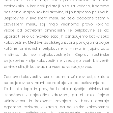
aminokislin. A ker naši prijatelji niso za večerjo, izberemo
naslednje »najboljše« beljakovine, ki jih najdemo pri živalih.
Beljakovine v živalskem mesu so zelo podobne tistim v
človeškem mesu, saj imajo večinoma pravo količino
vsake od potrebnih aminokislin. Te beljakovine se da
uporabiti zelo učinkovito, zato jih označujemo kot »visoko
kakovostne«. Med živili živalskega izvora ponujajo najboljše
količine aminokislin beljakovine v mleku in jajcih, zato
mislimo, da so najkakovostnejše. Čeprav rastlinske
beljakovine »nižje kakovosti« ne vsebujejo vseh bistvenih
aminokislin, jih kot skupina vseeno vsebujejo vse.
Zasnova kakovosti v resnici pomeni učinkovitost, s katero
se beljakovine v hrani uporabljajo za pospeševanje rasti.
To bi bilo lepo in prav, če bi bila največja učinkovitost
izenačena z najboljšim zdravjem, pa ni tako. Pojma
učinkovitost in kakovost zavajata. V bistvu obstaja
ogromno raziskav, ki kažejo, da so »nizko kakovostne«
rastlinske beljakovine, ki omogočajo počasno, a