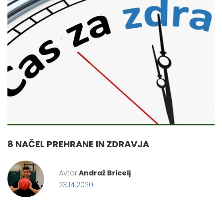
8 NAČEL PREHRANE IN ZDRAVJA
Avtor
Andraž Bricelj
23.14.2020