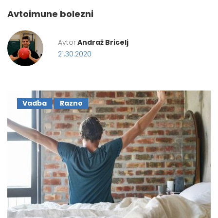
Avtoimune bolezni
Avtor
Andraž Bricelj
21.30.2020
Vadba
Razno