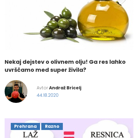
Nekaj dejstev o olivnem olju! Ga res lahko
uvrščamo med super živila?
Avtor
Andraž Bricelj
44.18.2020
Prehrana
Razno