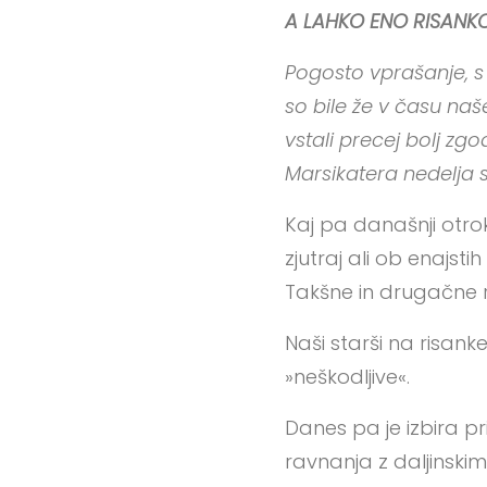
A LAHKO ENO RISANK
Pogosto vprašanje, s 
so bile že v času naš
vstali precej bolj zgo
Marsikatera nedelja se
Kaj pa današnji otrok
zjutraj ali ob enajsti
Takšne in drugačne r
Naši starši na risanke
»neškodljive«.
Danes pa je izbira pr
ravnanja z daljinski