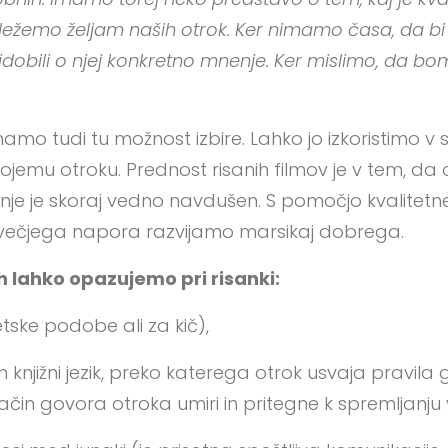
žemo željam naših otrok. Ker nimamo časa, da bi 
ridobili o njej konkretno mnenje. Ker mislimo, da 
imamo tudi tu možnost izbire. Lahko jo izkoristimo v s
ojemu otroku. Prednost risanih filmov je v tem, da 
anje je skoraj vedno navdušen. S pomočjo kvalitet
z večjega napora razvijamo marsikaj dobrega.
jih lahko opazujemo pri risanki:
tske podobe ali za kič),
 knjižni jezik, preko katerega otrok usvaja pravila
način govora otroka umiri in pritegne k spremljanju 