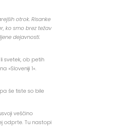
rejših otrok. Risanke
er, ko smo brez težav
ljene dejavnosti.
i svetek, ob petih
a »Sloveniji 1«.
pa še tiste so bile
usvoji veščino
j odprte. Tu nastopi