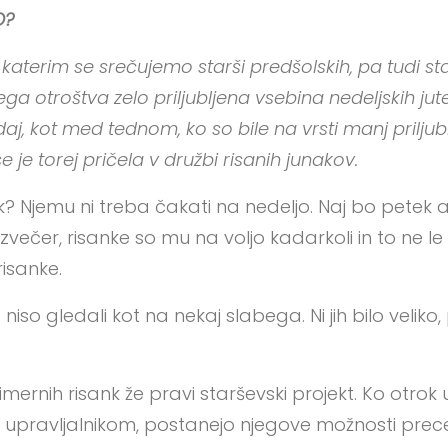
O?
katerim se srečujemo starši predšolskih, pa tudi sta
ega otroštva zelo priljubljena vsebina nedeljskih jut
daj, kot med tednom, ko so bile na vrsti manj priljub
 je torej pričela v družbi risanih junakov.
? Njemu ni treba čakati na nedeljo. Naj bo petek al
h zvečer, risanke so mu na voljo kadarkoli in to ne le n
isanke.
 niso gledali kot na nekaj slabega. Ni jih bilo veliko, 
imernih risank že pravi starševski projekt. Ko otrok 
m upravljalnikom, postanejo njegove možnosti prece