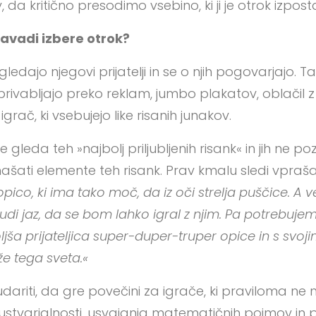
da kritično presodimo vsebino, ki ji je otrok izpost
avadi izbere otrok?
 gledajo njegovi prijatelji in se o njih pogovarjajo. Ta
rivabljajo preko reklam, jumbo plakatov, oblačil z
grač, ki vsebujejo like risanih junakov.
e gleda teh »najbolj priljubljenih risank« in jih ne
našati elemente teh risank. Prav kmalu sledi vpraš
ico, ki ima tako moč, da iz oči strelja puščice. A ve
tudi jaz, da se bom lahko igral z njim. Pa potrebu
jboljša prijateljica super-duper-truper opice in s s
e tega sveta.«
udariti, da gre povečini za igrače, ki praviloma ne
, ustvarjalnosti, usvajanja matematičnih pojmov i