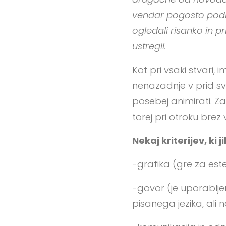
vendar pogosto podle
ogledali risanko in p
ustregli.
Kot pri vsaki stvari, 
nenazadnje v prid sv
posebej animirati. Z
torej pri otroku bre
Nekaj kriterijev, ki 
-grafika (gre za este
-govor (je uporabljen
pisanega jezika, ali 