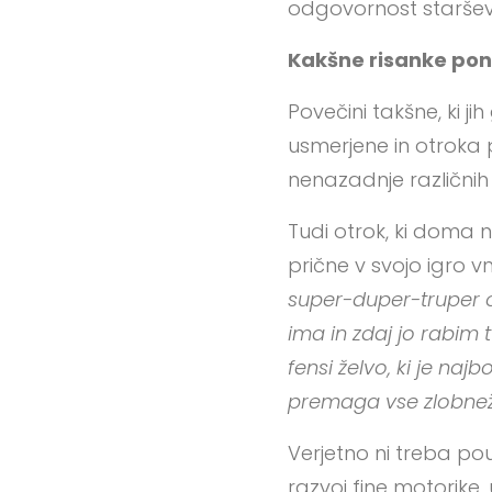
odgovornost staršev, 
Kakšne risanke pon
Povečini takšne, ki jih
usmerjene in otroka p
nenazadnje različnih i
Tudi otrok, ki doma n
prične v svojo igro v
super-duper-truper op
ima in zdaj jo rabim 
fensi želvo, ki je na
premaga vse zlobnež
Verjetno ni treba po
razvoj fine motorike