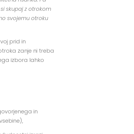
si skupaj z otrokom
bomo svojemu otroku
voj prid in
otroka zanje ni treba
nega izbora lahko
 govorjenega in
vsebine),