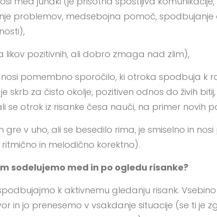
si med junaki (je prisotna spoštljiva komunikacije, v
vanje problemov, medsebojna pomoč, spodbujanje
osti),
na likov pozitivnih, ali dobro zmaga nad zlim),
a nosi pomembno sporočilo, ki otroka spodbuja k ra
e skrb za čisto okolje, pozitiven odnos do živih bitij
i se otrok iz risanke česa nauči, na primer novih po
in gre v uho, ali se besedilo rima, je smiselno in 
je ritmično in melodično korektno).
om sodelujemo med in po ogledu risanke?
spodbujajmo k aktivnemu gledanju risank. Vsebino
r in jo prenesemo v vsakdanje situacije (se ti je zg