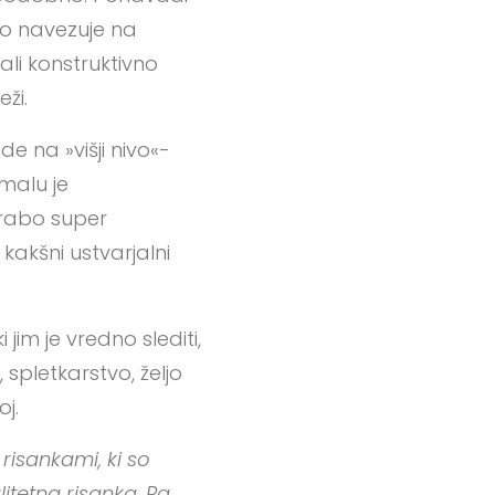
jno navezuje na
ali konstruktivno
ži.
de na »višji nivo«-
malu je
orabo super
kakšni ustvarjalni
i jim je vredno slediti,
spletkarstvo, željo
j.
risankami, ki so
itetna risanka. Pa