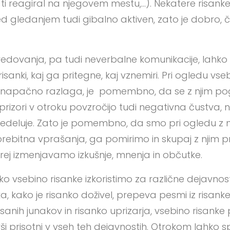
ti reagiral na njegovem mestu,…). Nekatere risan
ed gledanjem tudi gibalno aktiven, zato je dobro,
vedovanja, pa tudi neverbalne komunikacije, lahk
isanki, kaj ga pritegne, kaj vznemiri. Pri ogledu vsebi
hko napačno razlaga, je pomembno, da se z njim 
rizori v otroku povzročijo tudi negativna čustva, n
 predeluje. Zato je pomembno, da smo pri ogledu z 
bitna vprašanja, ga pomirimo in skupaj z njim 
orej izmenjavamo izkušnje, mnenja in občutke.
o vsebino risanke izkoristimo za različne dejavnos
ka, kako je risanko doživel, prepeva pesmi iz risanke
risanih junakov in risanko uprizarja, vsebino risanke
rši prisotni v vseh teh dejavnostih. Otrokom lahk