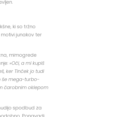
avljen.
kšne, ki so tržno
 motivi junakov ter
 pozna, mimogrede
anje:
»Oči, a mi kupiš
š, ker Tinček jo tudi
jem še mega-turbo-
vojim čarobnim oklepom
 nudijo spodbud za
n podobno. Ponavadi