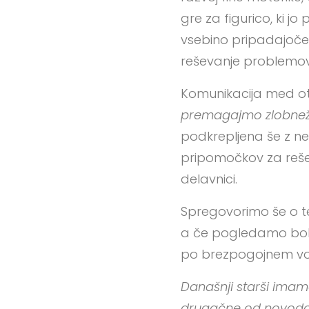
gre za figurico, ki j
vsebino pripadajoče 
reševanje problemov
Komunikacija med otro
premagajmo zlobneže,
podkrepljena še z ne
pripomočkov za rešev
delavnici.
Spregovorimo še o teh s
a če pogledamo bolj 
po brezpogojnem voden
Današnji starši imamo
drugačne od novodobn