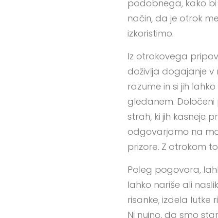
podobnega, kako bi 
način, da je otrok m
izkoristimo.
Iz otrokovega pripo
doživlja dogajanje v r
razume in si jih la
gledanem. Določeni p
strah, ki jih kasneje
odgovarjamo na more
prizore. Z otrokom t
Poleg pogovora, lahk
lahko nariše ali nasli
risanke, izdela lutke 
Ni nujno, da smo sta