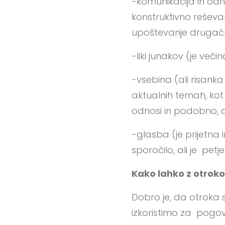
-komunikacija in odno
konstruktivno reše
upoštevanje drugačn
-liki junakov (je veči
-vsebina (ali risank
aktualnih temah, kot j
odnosi in podobno, al
-glasba (je prijetna 
sporočilo, ali je pet
Kako lahko z otrok
Dobro je, da otroka 
izkoristimo za pogovo