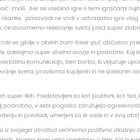
o pač….imaš. Ker se vsebina igre s temi igračami nu
risanke, ponavadi ne vodi v ustvarjalno igro vlog 
, če izvzamemo reševanje sveta pred super zlobne
ki se giblje v okvirih
bum-tresk-puf
, občasno prei
 izdelajmo super strelno orožje
in podobno. Kaj k
verbalno komunikacijo, beri borbo, ki vključuje up
anje sveta, praviloma kupljenih in ne izdelanih na 
uper likih. Predstavljeni so kot pozitivni, kot tisti, k
podrobno, v sebi pogosto združujejo agresivnost, 
ju in prevladi, umerjeni so le vase in v svoj obsto
 iz svojega otroštva večinoma pozitivno izkušnjo z 
ih. Imamo torej neko predstavo o tem, kaj je kval