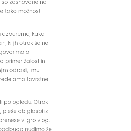
ke so zasnovane na
 če tako možnost
o razberemo, kako
n, ki jih otrok še ne
pogovorimo o
a primer žalost in
njim odrasli, mu
predelamo tovrstne
ti po ogledu. Otrok
, pleše ob glasbi iz
 prenese v igro vlog.
o spodbudo nudimo že