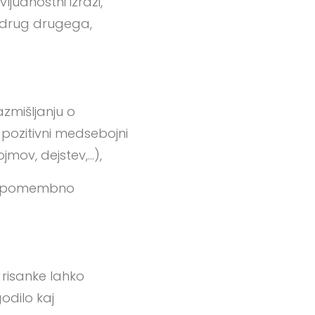
ljudnostni izrazi,
 drug drugega,
zmišljanju o
, pozitivni medsebojni
jmov, dejstev,…),
nosi pomembno
 risanke lahko
odilo kaj