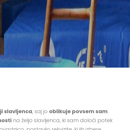
ji slavljenca
, saj jo
oblikuje povsem sam
.
nosti
na željo slavljenca, ki sam določi potek
vadnico, postavijo rekvizite, ki jih izbere