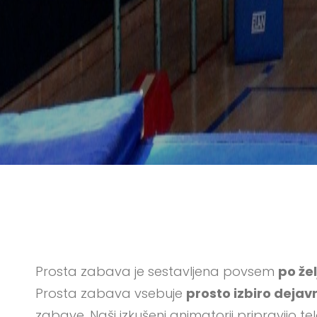
Prosta zabava je sestavljena povsem
po žel
Prosta zabava vsebuje
prosto izbiro dejav
zabave. Naši izkušeni animatorji pripravijo telo