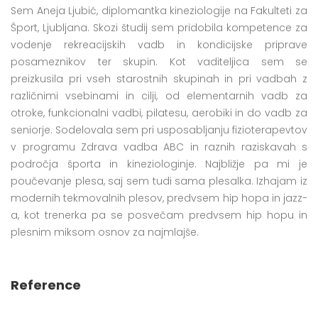
Sem Aneja Ljubić, diplomantka kineziologije na Fakulteti za
Šport, Ljubljana. Skozi študij sem pridobila kompetence za
vodenje rekreacijskih vadb in kondicijske priprave
posameznikov ter skupin. Kot vaditeljica sem se
preizkusila pri vseh starostnih skupinah in pri vadbah z
različnimi vsebinami in cilji, od elementarnih vadb za
otroke, funkcionalni vadbi, pilatesu, aerobiki in do vadb za
seniorje. Sodelovala sem pri usposabljanju fizioterapevtov
v programu Zdrava vadba ABC in raznih raziskavah s
področja športa in kineziologinje. Najbližje pa mi je
poučevanje plesa, saj sem tudi sama plesalka. Izhajam iz
modernih tekmovalnih plesov, predvsem hip hopa in jazz-
a, kot trenerka pa se posvečam predvsem hip hopu in
plesnim miksom osnov za najmlajše.
Reference