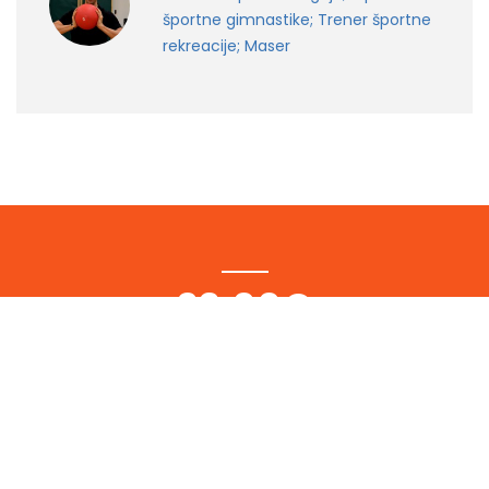
športne gimnastike; Trener športne
rekreacije; Maser
29,00€
(letna članarina ŠD Moste)
150,00€