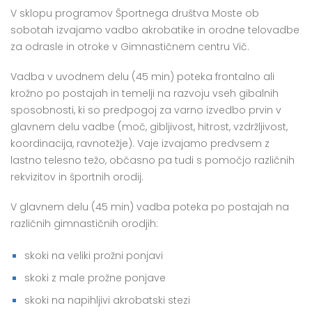
V sklopu programov Športnega društva Moste ob
sobotah izvajamo vadbo akrobatike in orodne telovadbe
za odrasle in otroke v Gimnastičnem centru Vič.
Vadba v uvodnem delu (45 min) poteka frontalno ali
krožno po postajah in temelji na razvoju vseh gibalnih
sposobnosti, ki so predpogoj za varno izvedbo prvin v
glavnem delu vadbe (moč, gibljivost, hitrost, vzdržljivost,
koordinacija, ravnotežje). Vaje izvajamo predvsem z
lastno telesno težo, občasno pa tudi s pomočjo različnih
rekvizitov in športnih orodij.
V glavnem delu (45 min) vadba poteka po postajah na
različnih gimnastičnih orodjih:
skoki na veliki prožni ponjavi
skoki z male prožne ponjave
skoki na napihljivi akrobatski stezi