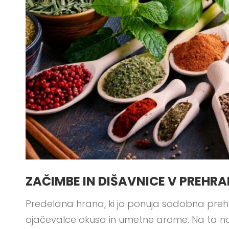
ZAČIMBE IN DIŠAVNICE V PREHRA
Predelana hrana, ki jo ponuja sodobna preh
ojačevalce okusa in umetne arome. Na ta nači