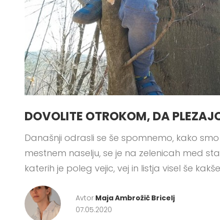
DOVOLITE OTROKOM, DA PLEZAJO
Današnji odrasli se še spomnemo, kako smo pl
mestnem naselju, se je na zelenicah med stan
katerih je poleg vejic, vej in listja visel še 
Avtor
Maja Ambrožič Bricelj
07.05.2020