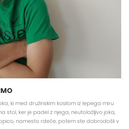
TRMO
, ki med družinskim kosilom iz lepega miru
a stol, ker je padel z njega, neutolažljivo joka,
opico, namesto rdeče, potem ste dobrodošli v