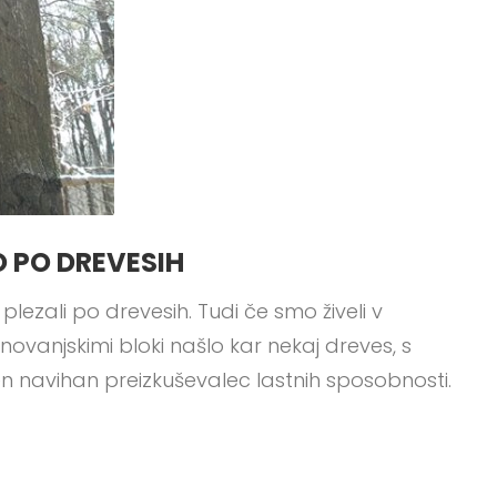
 PO DREVESIH
ezali po drevesih. Tudi če smo živeli v
ovanjskimi bloki našlo kar nekaj dreves, s
kakšen navihan preizkuševalec lastnih sposobnosti.