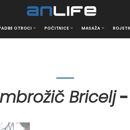
VADBE OTROCI
POČITNICE
MASAŽA
ROJSTN
mbrožič Bricelj
-