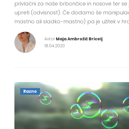
privlačni za naše brbončice in nosove ter s
upreti (odvisnost). Če dodamo še manipulaci
mastno ali sladko-mastno) pa je užitek v hr
Avtor
Maja Ambrožič Bricelj
18.04.2020
Razno