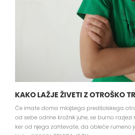
KAKO LAŽJE ŽIVETI Z OTROŠKO 
Če imate doma mlajšega predšolskega otroka
od sebe odrine krožnik juhe, se burno razjezi n
ker od njega zahtevate, da obleče rumeno j