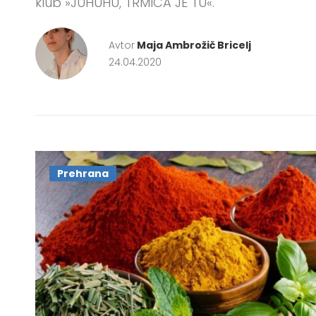
klub »JUHUHU, TRMICA JE TU«.
Avtor
Maja Ambrožič Bricelj
24.04.2020
Prehrana